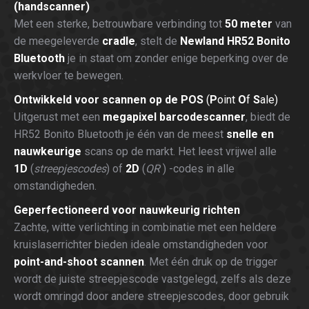
(handscanner)
Met een sterke, betrouwbare verbinding tot
50 meter
van
de meegeleverde
cradle
, stelt de
Newland HR52 Bonito
Bluetooth
je in staat om zonder enige beperking over de
werkvloer te bewegen.
Ontwikkeld voor scannen op de POS
(
P
oint
O
f
S
ale)
Uitgerust met een
megapixel barcodescanner
, biedt de
HR52 Bonito Bluetooth je één van de meest
snelle en
nauwkeurige
scans op de markt. Het leest vrijwel alle
1D
(
streepjescodes
) of
2D
(
QR
) -codes in alle
omstandigheden.
Geperfectioneerd voor nauwkeurig richten
Zachte, witte verlichting in combinatie met een heldere
kruislaserrichter bieden ideale omstandigheden voor
point-and-shoot scannen
. Met één druk op de trigger
wordt de juiste streepjescode vastgelegd, zelfs als deze
wordt omringd door andere streepjescodes, door gebruik