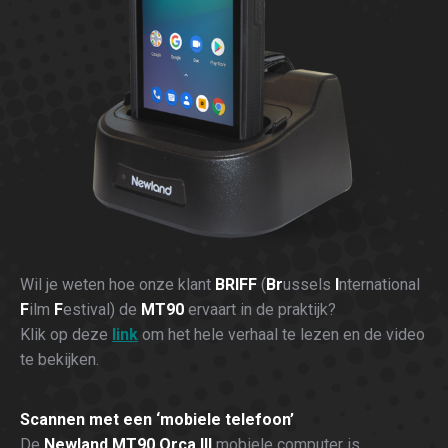
Wil je weten hoe onze klant
BRIFF
(
Br
ussels
I
nternational
F
ilm
F
estival) de
MT90
ervaart in de praktijk?
Klik op deze
link
om het hele verhaal te lezen en de video
te bekijken.
Scannen met een ‘mobiele telefoon’
De
Newland MT90 Orca III
mobiele computer is