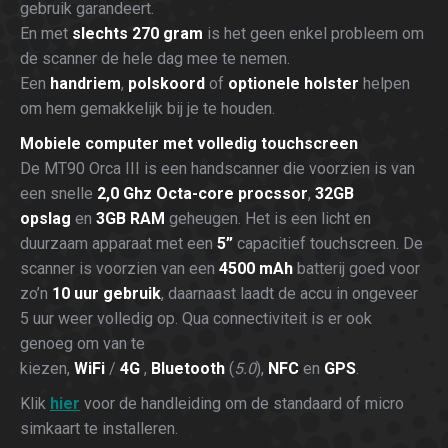
gebruik garandeert.
En met
slechts 270 gram
is het geen enkel probleem om
de scanner de hele dag mee te nemen.
Een
handriem
,
polskoord
of
optionele holster
helpen
om hem gemakkelijk bij je te houden.
Mobiele computer met volledig touchscreen
De MT90 Orca III is een handscanner die voorzien is van
een snelle
2,0 Ghz Octa-core procssor
,
32GB
opslag
en
3GB RAM
geheugen. Het is een licht en
duurzaam apparaat met een
5”
capacitief touchscreen. De
scanner is voorzien van een
4500 mAh
batterij goed voor
zo’n
10 uur gebruik
, daarnaast laadt de accu in ongeveer
5 uur weer volledig op. Qua connectiviteit is er ook
genoeg om van te
kiezen,
WiFi
/
4G
,
Bluetooth
(
5.0
),
NFC
en
GPS
.
Klik
hier
voor de handleiding om de standaard of micro
simkaart te installeren.